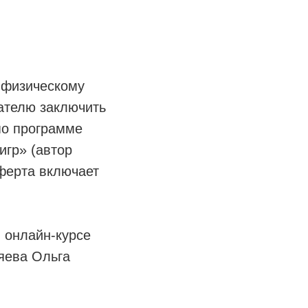
 физическому
ателю заключить
по программе
игр» (автор
ферта включает
 онлайн-курсе
яева Ольга