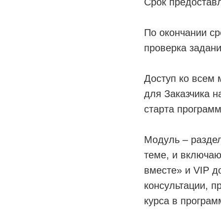
Срок предоставл
По окончании ср
проверка задани
Доступ ко всем
для Заказчика н
старта програм
Модуль – разде
теме, и включаю
вместе» и VIP д
консультации, п
курса в програм