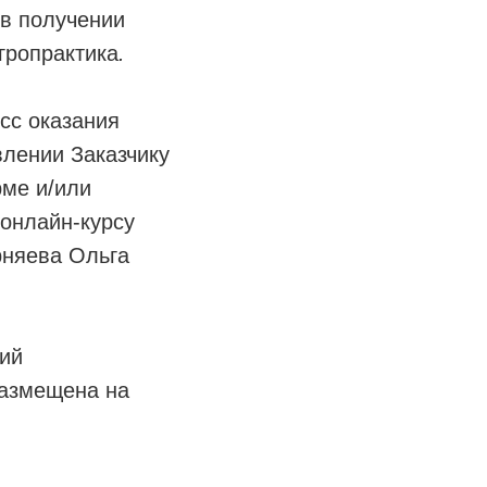
 в получении
гропрактика
.
сс оказания
влении Заказчику
рме и/или
 онлайн-курсу
рняева Ольга
ий
размещена на