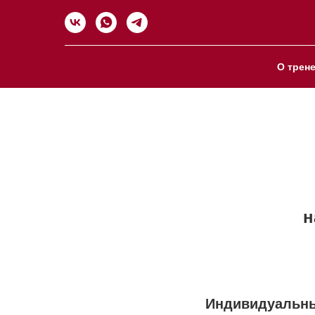
О трен
н
Индивидуальны