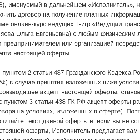
8), именуемый в дальнейшем «Исполнитель», 
лючить договор на получение платных информа
амме онлайн-курс ведущих Т-игр «Ведущий тра
няева Ольга Евгеньевна) с любым физическим 
 предпринимателем или организацией посредс
епта настоящей оферты.
с пунктом 2 статьи 437 Гражданского Кодекса Р
РФ) в случае принятия изложенных ниже услов
производящее акцепт настоящей оферты, стано
 с пунктом 3 статьи 438 ГК РФ акцепт оферты р
вора на условиях, изложенных в оферте). Поэ
читайте текст данной оферты и, если вы не сог
стоящей оферты, Исполнитель предлагает вам 