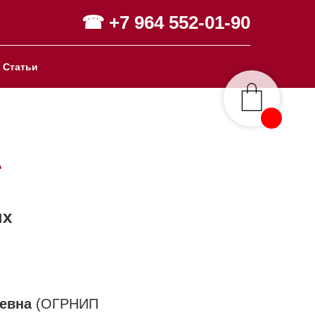
☎ +7 964 552-01-90
Статьи
А
ых
евна
(ОГРНИП