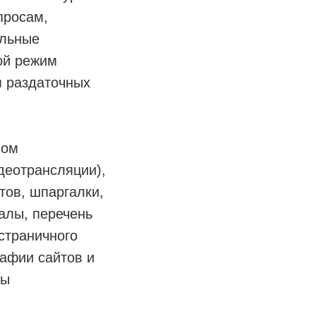
просам,
ельные
ой режим
м раздаточных
ном
деотрансляции),
тов, шпаргалки,
иалы, перечень
страничного
рафии сайтов и
ты