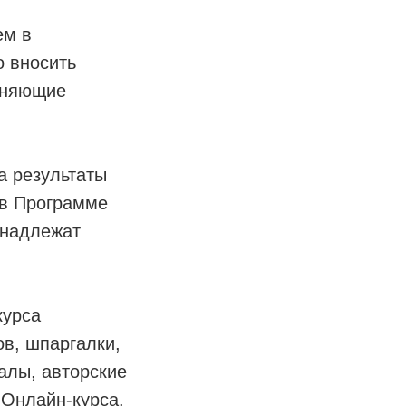
ем в
о вносить
еняющие
а результаты
 в Программе
инадлежат
курса
в, шпаргалки,
алы, авторские
 Онлайн-курса.