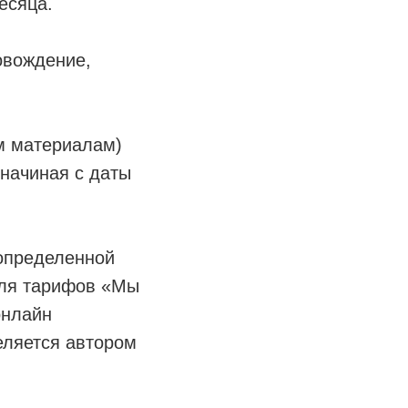
есяца.
овождение,
м материалам)
 начиная с даты
 определенной
 для тарифов «Мы
онлайн
еляется автором