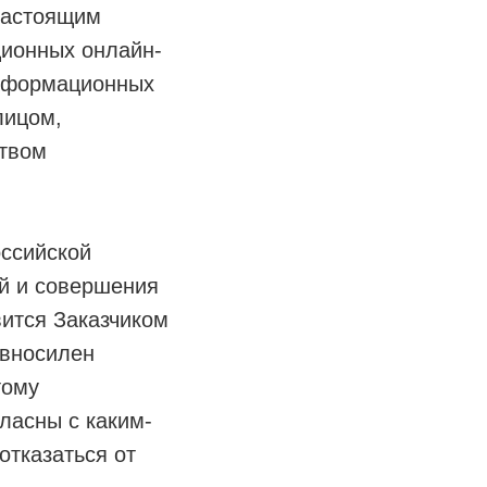
настоящим
ционных онлайн-
нсформационных
лицом,
твом
оссийской
ий и совершения
вится Заказчиком
авносилен
тому
ласны с каким-
отказаться от